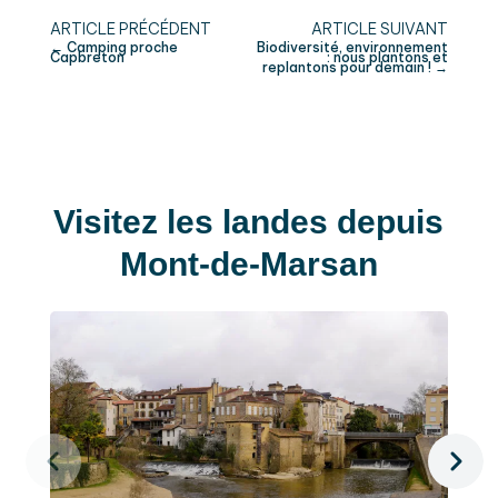
←
Camping proche
Biodiversité, environnement
Capbreton
: nous plantons et
replantons pour demain !
→
Visitez les landes depuis
Mont-de-Marsan