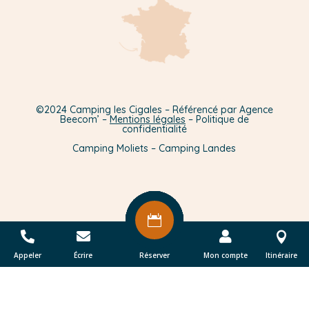
©2024 Camping les Cigales – Référencé par Agence
Beecom’ –
Mentions légales
– Politique de
confidentialité
Camping Moliets – Camping Landes










Appeler
Écrire
Réserver
Réserver
Réserver
Réserver
Réserver
Réserver
Mon compte
Itinéraire