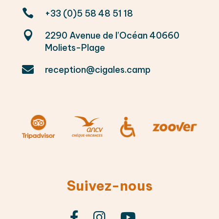

+33 (0)5 58 48 51 18

2290 Avenue de l’Océan 40660
Moliets-Plage

reception@cigales.camp
Suivez-nous