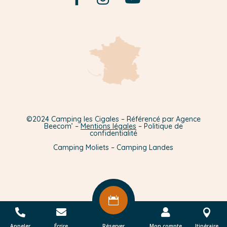
©2024 Camping les Cigales – Référencé par Agence
Beecom’ –
Mentions légales
– Politique de
confidentialité
Camping Moliets – Camping Landes





Appeler
Écrire
Réserver
Mon compte
Itinéraire