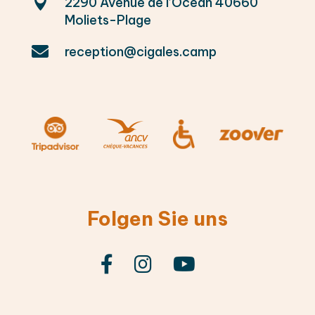

2290 Avenue de l’Océan 40660
Moliets-Plage

reception@cigales.camp
Folgen Sie uns