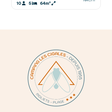
10
5
64m²