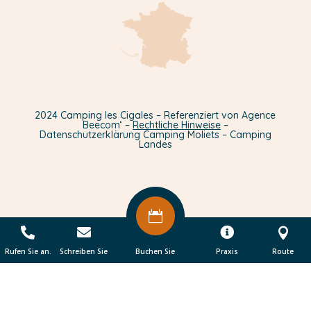
2024 Camping les Cigales – Referenziert von Agence
Beecom‘ –
Rechtliche Hinweise
–
Datenschutzerklärung Camping Moliets – Camping
Landes





Rufen Sie an.
Schreiben Sie
Buchen Sie
Praxis
Route