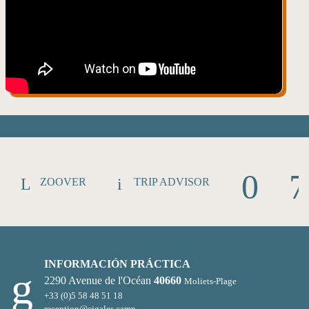
ZOOVER
TRIP ADVISOR
INFORMACIÓN PRÁCTICA
2290 Avenue de l'Océan
40660
Moliets-Plage
+33 (0)5 58 48 51 18
reception@cigales.camp